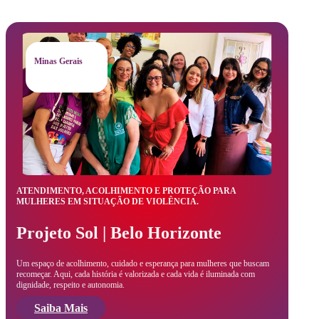
Minas Gerais
ATENDIMENTO, ACOLHIMENTO E PROTEÇÃO PARA
MULHERES EM SITUAÇÃO DE VIOLÊNCIA.
Projeto Sol | Belo Horizonte
Um espaço de acolhimento, cuidado e esperança para mulheres que buscam
recomeçar. Aqui, cada história é valorizada e cada vida é iluminada com
dignidade, respeito e autonomia.
Saiba Mais