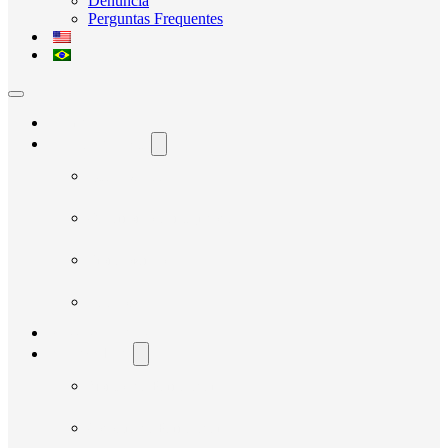
Denúncia
Perguntas Frequentes
Home
O Avante Social
Quem Somos
Governança e Integridade
Transparência
Notícias
Nossos Projetos
Fornecedores
Manual do Fornecedor
Cadastro de Fornecedor