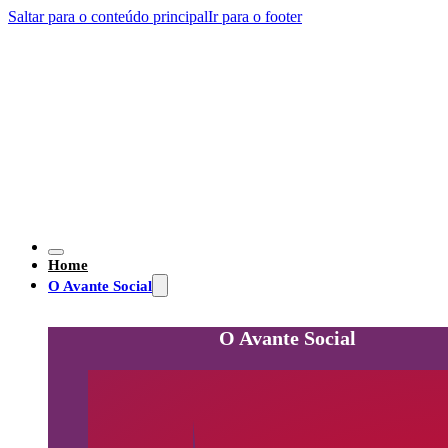
Saltar para o conteúdo principal
Ir para o footer
Home
O Avante Social
O Avante Social