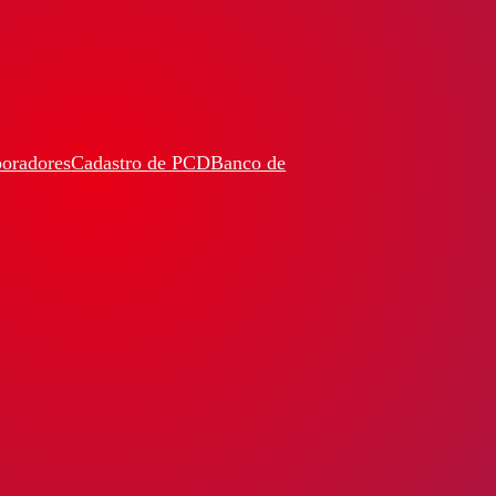
boradores
Cadastro de PCD
Banco de