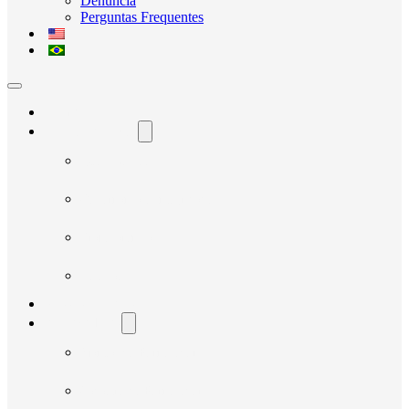
Denúncia
Perguntas Frequentes
Home
O Avante Social
Quem Somos
Governança e Integridade
Transparência
Notícias
Nossos Projetos
Fornecedores
Manual do Fornecedor
Cadastro de Fornecedor