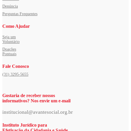
Denúncia
Perguntas Frequentes
Como Ajudar
Seja um
Voluntário
Doações
Pontuais
Fale Conosco
(31) 3295-5655
Gostaria de receber nossos
informativos? Nos envie um e-mail
institucional@avantesocial.org.br
Instituto Jurídico para
Efetivação da Cidadania e Saúde