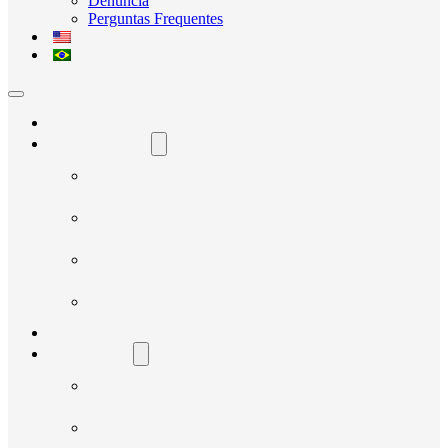
Denúncia
Perguntas Frequentes
Home
O Avante Social
Quem Somos
Governança e Integridade
Transparência
Notícias
Nossos Projetos
Fornecedores
Manual do Fornecedor
Cadastro de Fornecedor