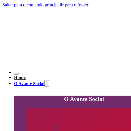
Saltar para o conteúdo principal
Ir para o footer
Home
O Avante Social
O Avante Social