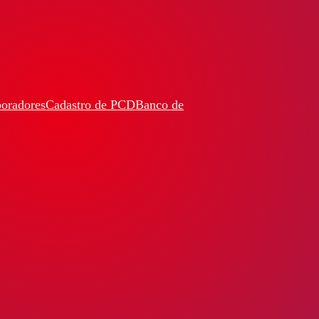
boradores
Cadastro de PCD
Banco de