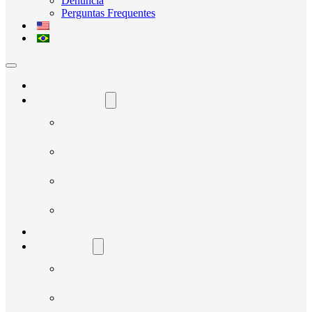
Denúncia
Perguntas Frequentes
Home
O Avante Social
Quem Somos
Governança e Integridade
Transparência
Notícias
Nossos Projetos
Fornecedores
Manual do Fornecedor
Cadastro de Fornecedor