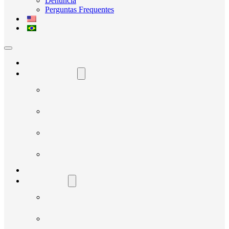
Denúncia
Perguntas Frequentes
Home
O Avante Social
Quem Somos
Governança e Integridade
Transparência
Notícias
Nossos Projetos
Fornecedores
Manual do Fornecedor
Cadastro de Fornecedor