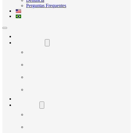
Denúncia
Perguntas Frequentes
Home
O Avante Social
Quem Somos
Governança e Integridade
Transparência
Notícias
Nossos Projetos
Fornecedores
Manual do Fornecedor
Cadastro de Fornecedor