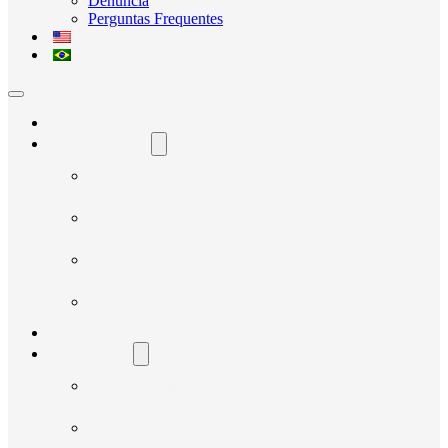
Denúncia
Perguntas Frequentes
Home
O Avante Social
Quem Somos
Governança e Integridade
Transparência
Notícias
Nossos Projetos
Fornecedores
Manual do Fornecedor
Cadastro de Fornecedor