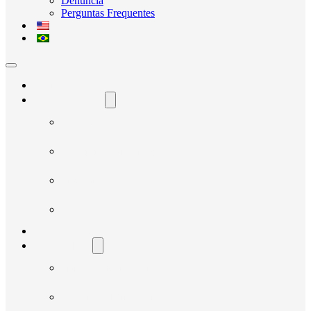
Denúncia
Perguntas Frequentes
Home
O Avante Social
Quem Somos
Governança e Integridade
Transparência
Notícias
Nossos Projetos
Fornecedores
Manual do Fornecedor
Cadastro de Fornecedor