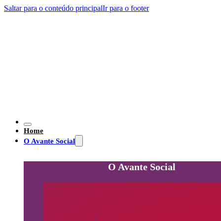
Saltar para o conteúdo principal
Ir para o footer
Home
O Avante Social
O Avante Social