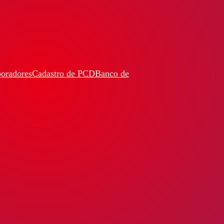
boradores
Cadastro de PCD
Banco de