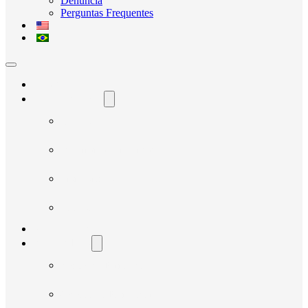
Denúncia
Perguntas Frequentes
Home
O Avante Social
Quem Somos
Governança e Integridade
Transparência
Notícias
Nossos Projetos
Fornecedores
Manual do Fornecedor
Cadastro de Fornecedor