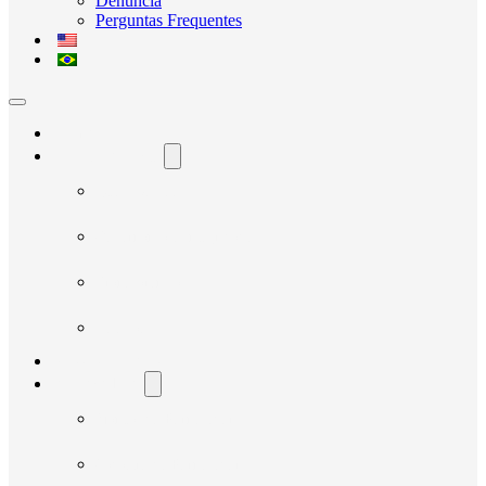
Denúncia
Perguntas Frequentes
Home
O Avante Social
Quem Somos
Governança e Integridade
Transparência
Notícias
Nossos Projetos
Fornecedores
Manual do Fornecedor
Cadastro de Fornecedor