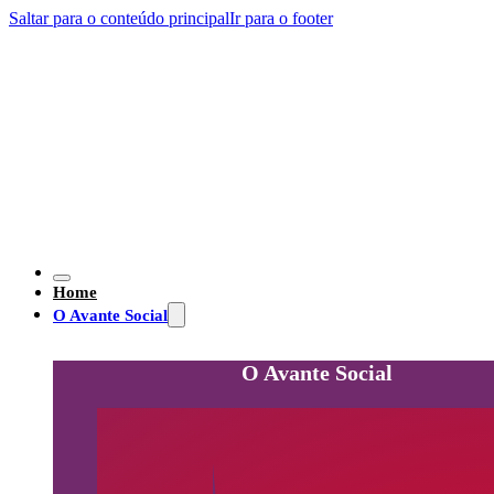
Saltar para o conteúdo principal
Ir para o footer
Home
O Avante Social
O Avante Social