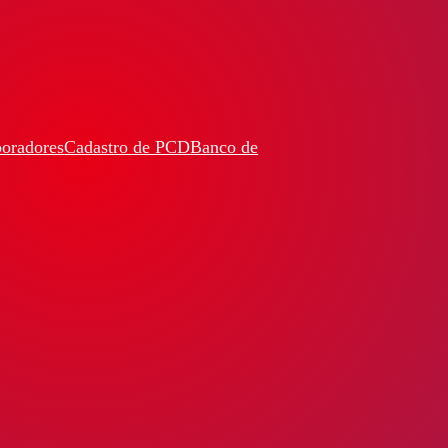
boradores
Cadastro de PCD
Banco de