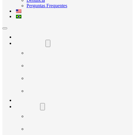
Denúncia
Perguntas Frequentes
Home
O Avante Social
Quem Somos
Governança e Integridade
Transparência
Notícias
Nossos Projetos
Fornecedores
Manual do Fornecedor
Cadastro de Fornecedor