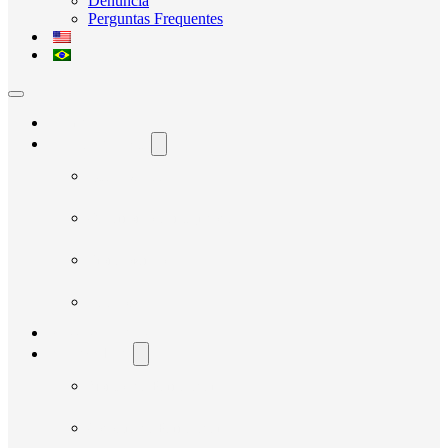
Denúncia
Perguntas Frequentes
Home
O Avante Social
Quem Somos
Governança e Integridade
Transparência
Notícias
Nossos Projetos
Fornecedores
Manual do Fornecedor
Cadastro de Fornecedor