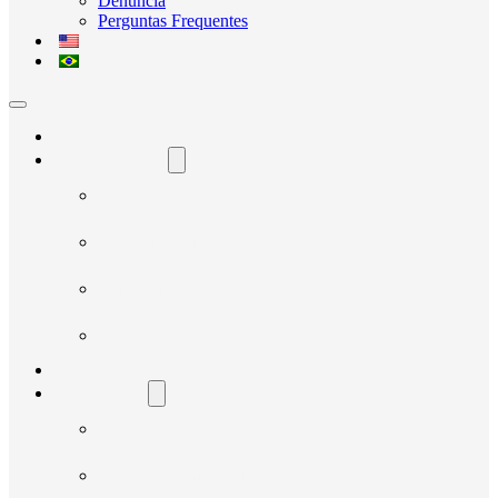
Denúncia
Perguntas Frequentes
Home
O Avante Social
Quem Somos
Governança e Integridade
Transparência
Notícias
Nossos Projetos
Fornecedores
Manual do Fornecedor
Cadastro de Fornecedor