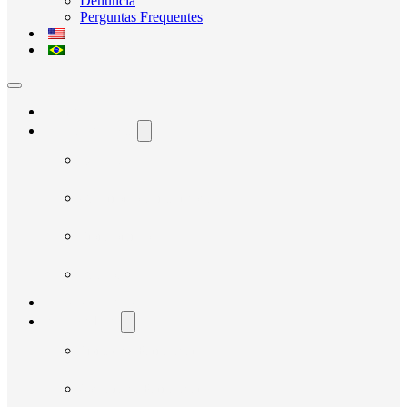
Denúncia
Perguntas Frequentes
Home
O Avante Social
Quem Somos
Governança e Integridade
Transparência
Notícias
Nossos Projetos
Fornecedores
Manual do Fornecedor
Cadastro de Fornecedor