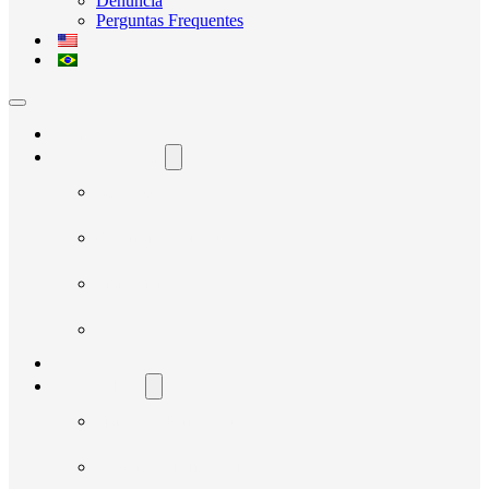
Denúncia
Perguntas Frequentes
Home
O Avante Social
Quem Somos
Governança e Integridade
Transparência
Notícias
Nossos Projetos
Fornecedores
Manual do Fornecedor
Cadastro de Fornecedor