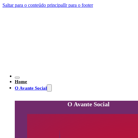
Saltar para o conteúdo principal
Ir para o footer
Home
O Avante Social
O Avante Social