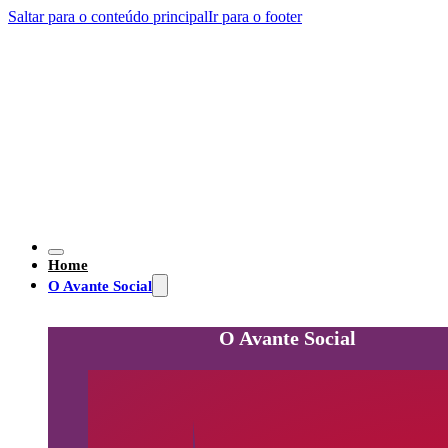
Saltar para o conteúdo principal
Ir para o footer
Home
O Avante Social
O Avante Social