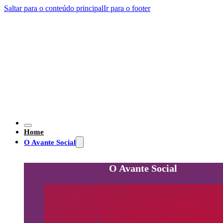
Saltar para o conteúdo principal
Ir para o footer
Home
O Avante Social
O Avante Social