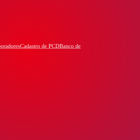
boradores
Cadastro de PCD
Banco de