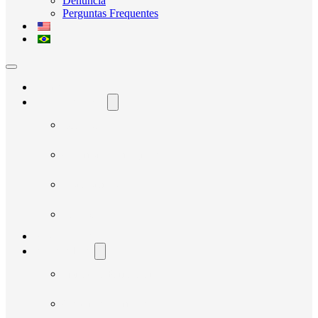
Denúncia
Perguntas Frequentes
Home
O Avante Social
Quem Somos
Governança e Integridade
Transparência
Notícias
Nossos Projetos
Fornecedores
Manual do Fornecedor
Cadastro de Fornecedor