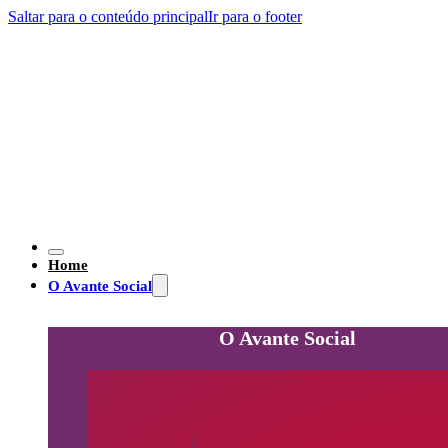
Saltar para o conteúdo principal
Ir para o footer
Home
O Avante Social
O Avante Social