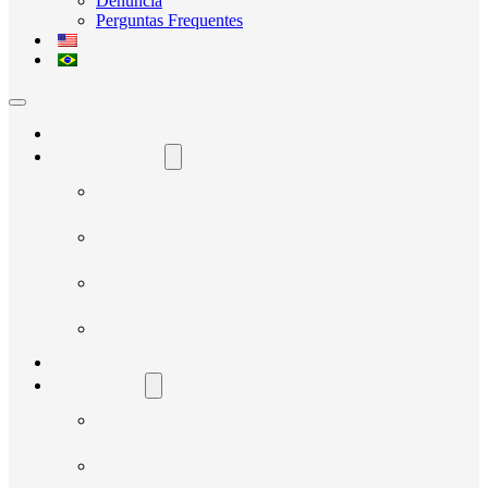
Denúncia
Perguntas Frequentes
Home
O Avante Social
Quem Somos
Governança e Integridade
Transparência
Notícias
Nossos Projetos
Fornecedores
Manual do Fornecedor
Cadastro de Fornecedor