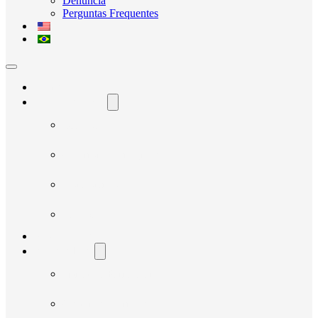
Denúncia
Perguntas Frequentes
Home
O Avante Social
Quem Somos
Governança e Integridade
Transparência
Notícias
Nossos Projetos
Fornecedores
Manual do Fornecedor
Cadastro de Fornecedor