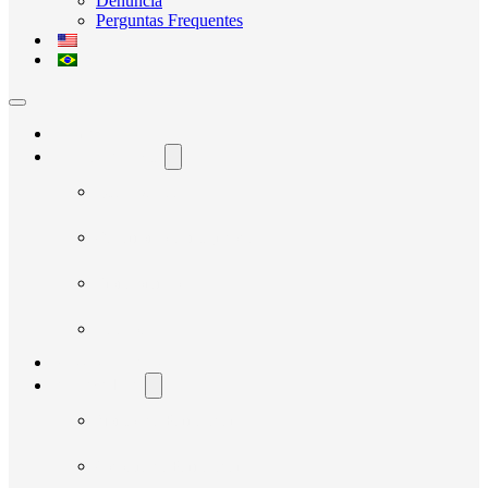
Denúncia
Perguntas Frequentes
Home
O Avante Social
Quem Somos
Governança e Integridade
Transparência
Notícias
Nossos Projetos
Fornecedores
Manual do Fornecedor
Cadastro de Fornecedor