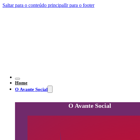
Saltar para o conteúdo principal
Ir para o footer
Home
O Avante Social
O Avante Social