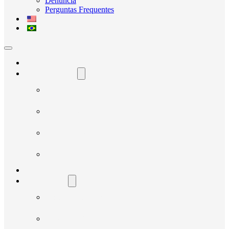
Denúncia
Perguntas Frequentes
Home
O Avante Social
Quem Somos
Governança e Integridade
Transparência
Notícias
Nossos Projetos
Fornecedores
Manual do Fornecedor
Cadastro de Fornecedor