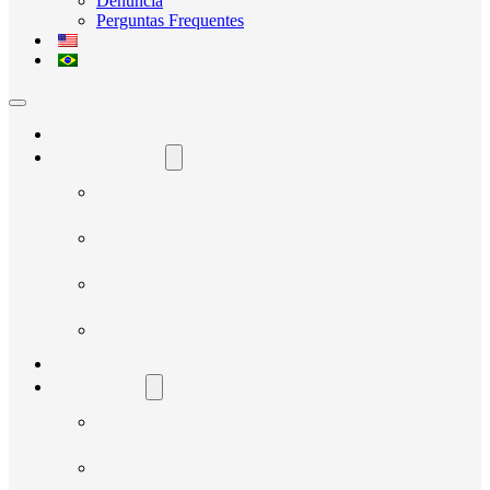
Denúncia
Perguntas Frequentes
Home
O Avante Social
Quem Somos
Governança e Integridade
Transparência
Notícias
Nossos Projetos
Fornecedores
Manual do Fornecedor
Cadastro de Fornecedor