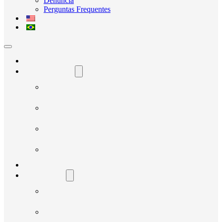
Denúncia
Perguntas Frequentes
Home
O Avante Social
Quem Somos
Governança e Integridade
Transparência
Notícias
Nossos Projetos
Fornecedores
Manual do Fornecedor
Cadastro de Fornecedor