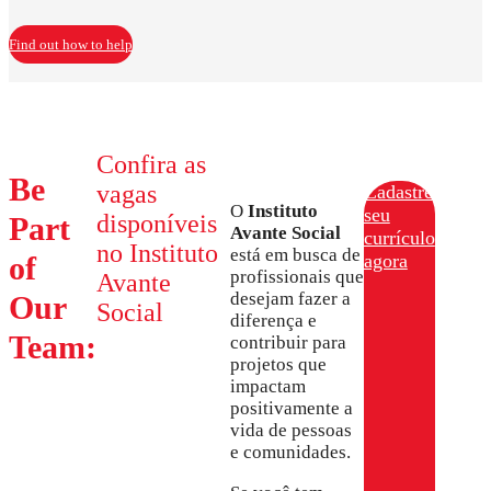
Find out how to help
Confira as
Be
vagas
Cadastre
O
Instituto
seu
disponíveis
Part
Avante Social
currículo
no Instituto
está em busca de
of
agora
profissionais que
Avante
desejam fazer a
Our
Social
diferença e
Team:
contribuir para
projetos que
impactam
positivamente a
vida de pessoas
e comunidades.