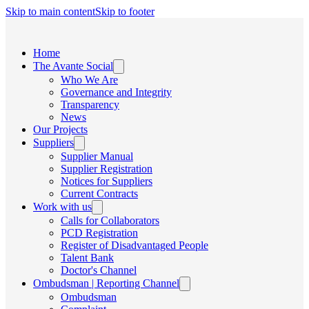
Skip to main content
Skip to footer
Home
The Avante Social
Who We Are
Governance and Integrity
Transparency
News
Our Projects
Suppliers
Supplier Manual
Supplier Registration
Notices for Suppliers
Current Contracts
Work with us
Calls for Collaborators
PCD Registration
Register of Disadvantaged People
Talent Bank
Doctor's Channel
Ombudsman | Reporting Channel
Ombudsman