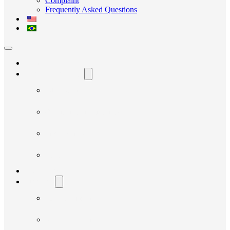
Complaint
Frequently Asked Questions
Home
The Avante Social
Who We Are
Governance and Integrity
Transparency
News
Our Projects
Suppliers
Supplier Manual
Supplier Registration