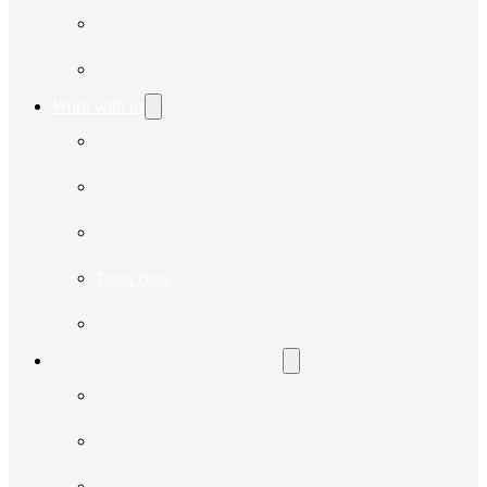
Notices for Suppliers
Current Contracts
Work with us
Calls for Collaborators
PCD Registration
Register of Disadvantaged People
Talent Bank
Doctor's Channel
Ombudsman | Reporting Channel
Ombudsman
Complaint