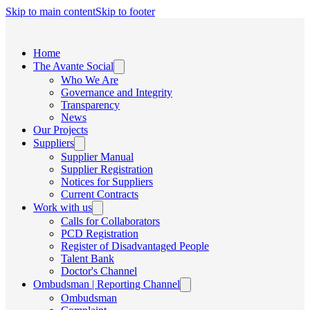
Skip to main content
Skip to footer
Home
The Avante Social
Who We Are
Governance and Integrity
Transparency
News
Our Projects
Suppliers
Supplier Manual
Supplier Registration
Notices for Suppliers
Current Contracts
Work with us
Calls for Collaborators
PCD Registration
Register of Disadvantaged People
Talent Bank
Doctor's Channel
Ombudsman | Reporting Channel
Ombudsman