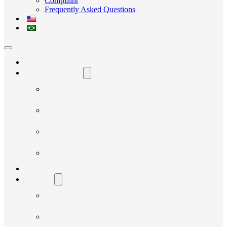
Complaint
Frequently Asked Questions
Home
The Avante Social
Who We Are
Governance and Integrity
Transparency
News
Our Projects
Suppliers
Supplier Manual
Supplier Registration