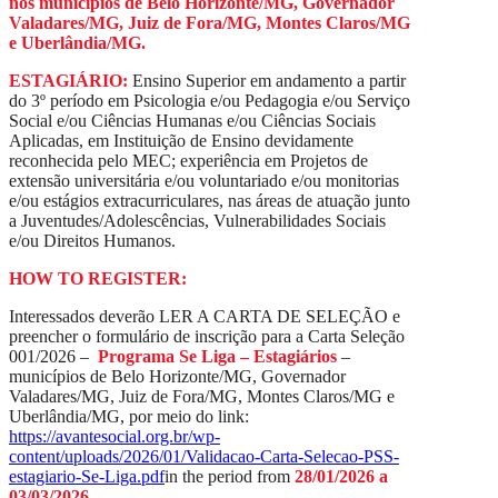
nos municípios de Belo Horizonte/MG, Governador
Valadares/MG, Juiz de Fora/MG, Montes Claros/MG
e Uberlândia/MG.
ESTAGIÁRIO:
Ensino Superior em andamento a partir
do 3º período em Psicologia e/ou Pedagogia e/ou Serviço
Social e/ou Ciências Humanas e/ou Ciências Sociais
Aplicadas, em Instituição de Ensino devidamente
reconhecida pelo MEC; experiência em Projetos de
extensão universitária e/ou voluntariado e/ou monitorias
e/ou estágios extracurriculares, nas áreas de atuação junto
a Juventudes/Adolescências, Vulnerabilidades Sociais
e/ou Direitos Humanos.
HOW TO REGISTER:
Interessados deverão LER A CARTA DE SELEÇÃO e
preencher o formulário de inscrição para a Carta Seleção
001/2026 –
Programa Se Liga – Estagiários
–
municípios de Belo Horizonte/MG, Governador
Valadares/MG, Juiz de Fora/MG, Montes Claros/MG e
Uberlândia/MG, por meio do link:
https://avantesocial.org.br/wp-
content/uploads/2026/01/Validacao-Carta-Selecao-PSS-
estagiario-Se-Liga.pdf
in the period from
28/01/2026 a
03/03/2026.